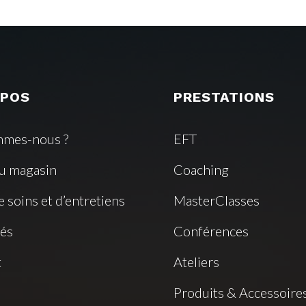
OPOS
PRESTATIONS
mmes-nous ?
EFT
du magasin
Coaching
e soins et d’entretiens
MasterClasses
tés
Conférences
t
Ateliers
Produits & Accessoire